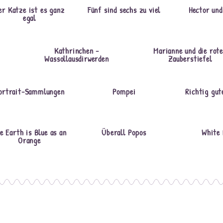
er Katze ist es ganz
Fünf sind sechs zu viel
Hector und
egal
Kathrinchen -
Marianne und die rot
Wassollausdirwerden
Zauberstiefel
ortrait-Sammlungen
Pompei
Richtig gut
e Earth is Blue as an
Überall Popos
White 
Orange