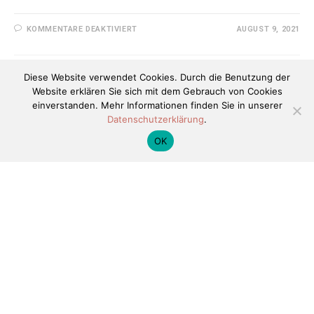
FÜR
KOMMENTARE DEAKTIVIERT
AUGUST 9, 2021
EINE
HELD*INNENGESCHICHTE
II
Diese Website verwendet Cookies. Durch die Benutzung der
Website erklären Sie sich mit dem Gebrauch von Cookies
BILDER.BUCH.GESCHICHTEN
einverstanden. Mehr Informationen finden Sie in unserer
Eine Held*innengeschichte I
Datenschutzerklärung
.
OK
von Andreas Martin https://kifab-inklusive.web.th-koeln.de/wp-
content/uploads/2021/08/Heldinnen_Andreas_Martin.mp3
FÜR
KOMMENTARE DEAKTIVIERT
AUGUST 9, 2021
EINE
HELD*INNENGESCHICHTE
I
BILDER.BUCH.GESCHICHTEN
Zusammen unter einem Himmel