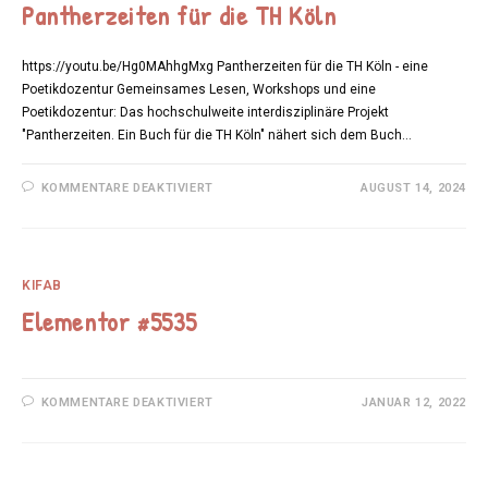
Pantherzeiten für die TH Köln
https://youtu.be/Hg0MAhhgMxg Pantherzeiten für die TH Köln - eine
Poetikdozentur Gemeinsames Lesen, Workshops und eine
Poetikdozentur: Das hochschulweite interdisziplinäre Projekt
"Pantherzeiten. Ein Buch für die TH Köln" nähert sich dem Buch…
FÜR
KOMMENTARE DEAKTIVIERT
AUGUST 14, 2024
PANTHERZEITEN
FÜR
DIE
TH
KÖLN
KIFAB
Elementor #5535
FÜR
KOMMENTARE DEAKTIVIERT
JANUAR 12, 2022
ELEMENTOR
#5535