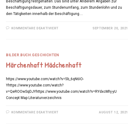
Beschäftigung festgehalten. Das sind unter Anderem Angaben zur
Beschäftigungsdauer, zum Stundenumfang, zum Stundenlohn und zu
den Tätigkeiten innerhalb der Beschäftigung.…
FÜR
KOMMENTARE DEAKTIVIERT
SEPTEMBER 20, 2021
START
IN
DIE
BESCHÄFTIGUNG
BILDER.BUCH.GESCHICHTEN
Märchenhaft Mädchenhaft
https://www.youtube.com/watch?v=5b_6qN6IO-
Yhttps://www.youtube.com/watch?
v=QeROOwSqDJYhttps://www.youtube.com/watch?v=RYdxcMhj-yU
Concept Map Literaturverzeichnis
FÜR
KOMMENTARE DEAKTIVIERT
AUGUST 12, 2021
MÄRCHENHAFT
MÄDCHENHAFT