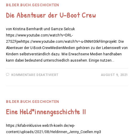
BILDER.BUCH.GESCHICHTEN
Die Abenteuer der U-Boot Crew
von Kristina Bernhardt und Gamze Selcuk
https://www.youtube.com/watch?v=DRL-
27SZFpwhttps://www.youtube.com/watch?v=-u-0NNrtGtkFilmprojekt: Die
Abenteuer der U-Boot-CrewMedienMedien gehören zu der Lebenswelt von
Kindern selbstverständlich dazu. Wie Erwachsene Medien handhaben
kann dabei bedeutend unterschiedlich aussehen. Einige nutzen…
FÜR
KOMMENTARE DEAKTIVIERT
AUGUST 9, 2021
DIE
ABENTEUER
DER
U-
BOOT
CREW
BILDER.BUCH.GESCHICHTEN
Eine Held*innengeschichte II
https://kifab-inklusive.web.th-koeln.de/wp-
content/uploads/2021/08/Heldinnen_Jenny_Coellen.mp3