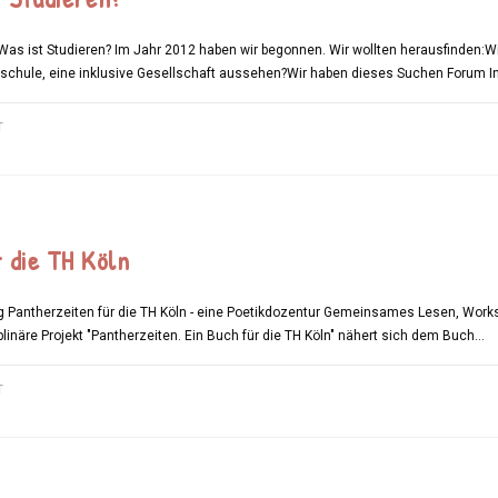
as ist Studieren? Im Jahr 2012 haben wir begonnen. Wir wollten herausfinden:Wi
hschule, eine inklusive Gesellschaft aussehen?Wir haben dieses Suchen Forum I
FÜR
T
STIMMEN
–
WAS
IST
STUDIEREN?
 die TH Köln
Pantherzeiten für die TH Köln - eine Poetikdozentur Gemeinsames Lesen, Works
linäre Projekt "Pantherzeiten. Ein Buch für die TH Köln" nähert sich dem Buch…
FÜR
T
PANTHERZEITEN
FÜR
DIE
TH
KÖLN