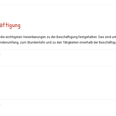
FORTBILDUNGSMÖGLICHKEITEN
häftigung
 die wichtigsten Vereinbarungen zu der Beschäftigung festgehalten. Das sind u
ndenumfang, zum Stundenlohn und zu den Tätigkeiten innerhalb der Beschäftig
FÜR
T
START
IN
DIE
BESCHÄFTIGUNG
FÜR
T
GÄST*INNENBUCH