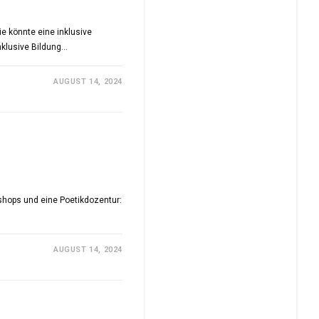
e könnte eine inklusive
nklusive Bildung…
AUGUST 14, 2024
hops und eine Poetikdozentur:
AUGUST 14, 2024