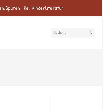
en.Spuren
Re: Kinderliteratur
Suche
Suchen …
starten