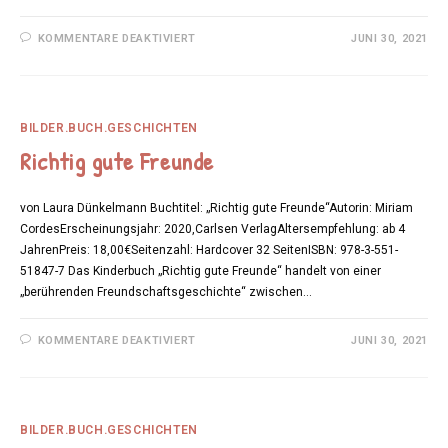
FÜR
KOMMENTARE DEAKTIVIERT
JUNI 30, 2021
PRINZESSIN
ALVA
UND
DER
HUSTENDE
FEUERDRACHE
BILDER.BUCH.GESCHICHTEN
Richtig gute Freunde
von Laura Dünkelmann Buchtitel: „Richtig gute Freunde“Autorin: Miriam
CordesErscheinungsjahr: 2020,Carlsen VerlagAltersempfehlung: ab 4
JahrenPreis: 18,00€Seitenzahl: Hardcover 32 SeitenISBN: 978-3-551-
51847-7 Das Kinderbuch „Richtig gute Freunde“ handelt von einer
„berührenden Freundschaftsgeschichte“ zwischen…
FÜR
KOMMENTARE DEAKTIVIERT
JUNI 30, 2021
RICHTIG
GUTE
FREUNDE
BILDER.BUCH.GESCHICHTEN