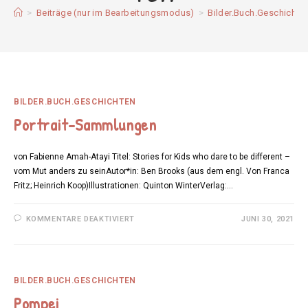
>
Beiträge (nur im Bearbeitungsmodus)
>
Bilder.Buch.Geschichte
BILDER.BUCH.GESCHICHTEN
Portrait-Sammlungen
von Fabienne Amah-Atayi Titel: Stories for Kids who dare to be different –
vom Mut anders zu seinAutor*in: Ben Brooks (aus dem engl. Von Franca
Fritz; Heinrich Koop)Illustrationen: Quinton WinterVerlag:…
FÜR
KOMMENTARE DEAKTIVIERT
JUNI 30, 2021
PORTRAIT-
SAMMLUNGEN
BILDER.BUCH.GESCHICHTEN
Pompei