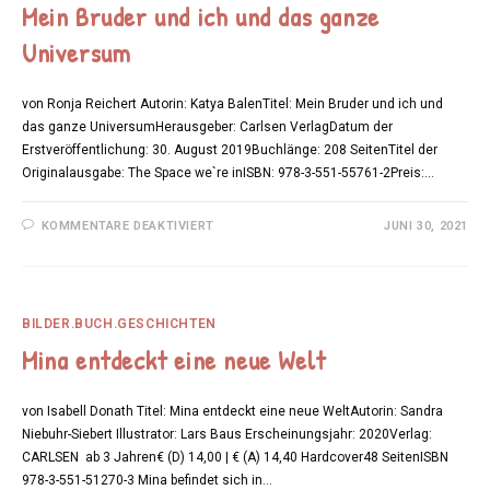
Mein Bruder und ich und das ganze
Universum
von Ronja Reichert Autorin: Katya BalenTitel: Mein Bruder und ich und
das ganze UniversumHerausgeber: Carlsen VerlagDatum der
Erstveröffentlichung: 30. August 2019Buchlänge: 208 SeitenTitel der
Originalausgabe: The Space we`re inISBN: 978-3-551-55761-2Preis:…
FÜR
KOMMENTARE DEAKTIVIERT
JUNI 30, 2021
MEIN
BRUDER
UND
ICH
UND
DAS
GANZE
BILDER.BUCH.GESCHICHTEN
UNIVERSUM
Mina entdeckt eine neue Welt
von Isabell Donath Titel: Mina entdeckt eine neue WeltAutorin: Sandra
Niebuhr-Siebert Illustrator: Lars Baus Erscheinungsjahr: 2020Verlag:
CARLSEN ab 3 Jahren€ (D) 14,00 | € (A) 14,40 Hardcover48 SeitenISBN
978-3-551-51270-3 Mina befindet sich in…