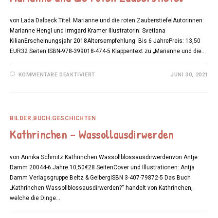
von Lada Dalbeck Titel: Marianne und die roten ZauberstiefelAutorinnen:
Marianne Hengl und Irmgard Kramer Illustratorin: Svetlana
KilianErscheinungsjahr 2018Altersempfehlung: Bis 6 JahrePreis: 13,50
EUR32 Seiten ISBN-978-399018-474-5 Klappentext zu „Marianne und die…
FÜR
KOMMENTARE DEAKTIVIERT
JUNI 30, 2021
MARIANNE
UND
DIE
ROTEN
ZAUBERSTIEFEL
BILDER.BUCH.GESCHICHTEN
Kathrinchen – Wassollausdirwerden
von Annika Schmitz Kathrinchen Wassollblossausdirwerdenvon Antje
Damm 20044-6 Jahre 10,50€28 SeitenCover und Illustrationen: Antja
Damm Verlagsgruppe Beltz & GelbergISBN 3-407-79872-5 Das Buch
„Kathrinchen Wassollblossausdirwerden?“ handelt von Kathrinchen,
welche die Dinge…