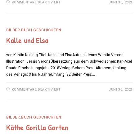
FÜR
KOMMENTARE DEAKTIVIERT
JUNI 30, 2021
KATHRINCHEN
–
WASSOLLAUSDIRWERDEN
BILDER.BUCH.GESCHICHTEN
Kalle und Elsa
von Kristin Kolberg Titel: Kalle und ElsaAutorin: Jenny Westin Verona
Illustration: Jesús VeronaÜbersetzung aus dem Schwedischen: Karl-Axel
Daude Erscheinungsjahr: 2018Verlag: Bohem PressAltersempfehlung
des Verlags: 3 bis 6 JahreUmfang: 32 SeitenPreis:…
FÜR
KOMMENTARE DEAKTIVIERT
JUNI 30, 2021
KALLE
UND
ELSA
BILDER.BUCH.GESCHICHTEN
Käthe Gorilla Garten