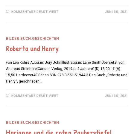
FÜR
KOMMENTARE DEAKTIVIERT
JUNI 30, 2021
MINA
ENTDECKT
EINE
NEUE
WELT
BILDER.BUCH.GESCHICHTEN
Roberta und Henry
von Lea Kohrs Autor:in: Jory JohnIllustrator:in: Lane SmithÜbersetzt von:
Andreas SteinhöfelCarlsen Verlag, 2019ab 4 Jahren€ (D) 15,00 I € (A)
15,50 Hardcover40 SeitenISBN 978-3-551-51944-3 Das Buch „Roberta und
Henry“, geschrieben…
FÜR
KOMMENTARE DEAKTIVIERT
JUNI 30, 2021
ROBERTA
UND
HENRY
BILDER.BUCH.GESCHICHTEN
Marianne und die roten Zauberstiefel