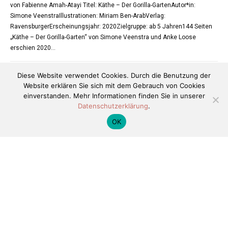
von Fabienne Amah-Atayi Titel: Käthe – Der Gorilla-GartenAutor*in:
Simone VeenstraIllustrationen: Miriam Ben-ArabVerlag:
RavensburgerErscheinungsjahr: 2020Zielgruppe: ab 5 Jahren144 Seiten
„Käthe – Der Gorilla-Garten“ von Simone Veenstra und Anke Loose
erschien 2020…
FÜR
KOMMENTARE DEAKTIVIERT
JUNI 30, 2021
Diese Website verwendet Cookies. Durch die Benutzung der
KÄTHE
GORILLA
Website erklären Sie sich mit dem Gebrauch von Cookies
GARTEN
einverstanden. Mehr Informationen finden Sie in unserer
Datenschutzerklärung
.
BILDER.BUCH.GESCHICHTEN
OK
Fünf sind sechs zu viel
von: Laura Böhm, Marla Mohlberg, Fabienne Otto, Diana Schudy Von Anja
Hitz (Text) und Claudia Weikert (Illustration)2019 im CARLSEN Verlag
erschienenAb 9 Jahren€ (D) 11,00 | € (A) 11,40Hardcover, 128…
FÜR
KOMMENTARE DEAKTIVIERT
JUNI 30, 2021
FÜNF
SIND
SECHS