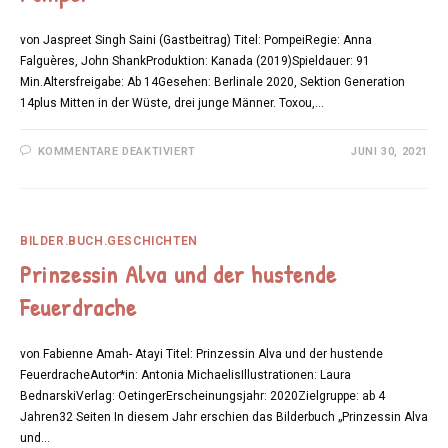
von Jaspreet Singh Saini (Gastbeitrag) Titel: PompeiRegie: Anna
Falguères, John ShankProduktion: Kanada (2019)Spieldauer: 91
Min.Altersfreigabe: Ab 14Gesehen: Berlinale 2020, Sektion Generation
14plus Mitten in der Wüste, drei junge Männer. Toxou,…
FÜR
KOMMENTARE DEAKTIVIERT
JUNI 30, 2021
POMPEI
BILDER.BUCH.GESCHICHTEN
Prinzessin Alva und der hustende
Feuerdrache
von Fabienne Amah- Atayi Titel: Prinzessin Alva und der hustende
FeuerdracheAutor*in: Antonia MichaelisIllustrationen: Laura
BednarskiVerlag: OetingerErscheinungsjahr: 2020Zielgruppe: ab 4
Jahren32 Seiten In diesem Jahr erschien das Bilderbuch „Prinzessin Alva
und…