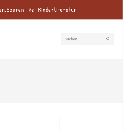
en.Spuren
Re: Kinderliteratur
Suche
Suchen …
starten