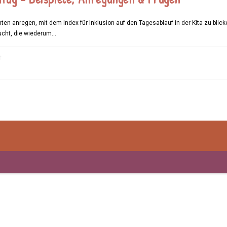
hten anregen, mit dem Index für Inklusion auf den Tagesablauf in der Kita zu b
ucht, die wiederum…
FÜR
T
EIN
INKLUSIVER
KITATAG
–
BEISPIELE,
ANREGUNGEN
&
FRAGEN