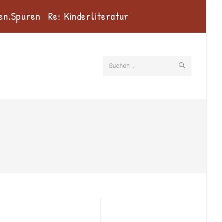
en.Spuren
Re: Kinderliteratur
Suche
Suchen …
starten