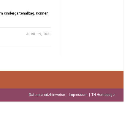
im Kindergartenalltag. Können
APRIL 19, 2021
Datenschutzhinweise
Impressum
TH Homepage