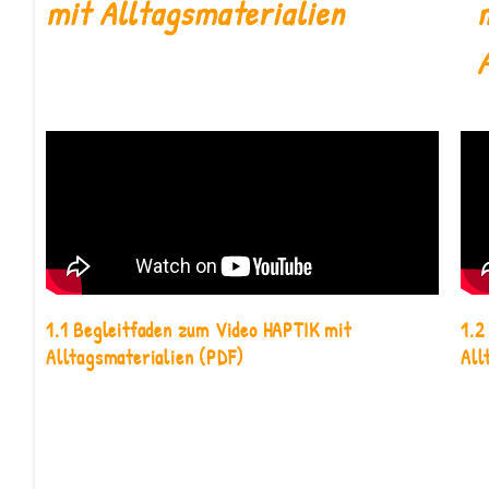
mit Alltagsmaterialien
1.1 Begleitfaden zum Video HAPTIK mit
1.2
Alltagsmaterialien
(PDF)
All