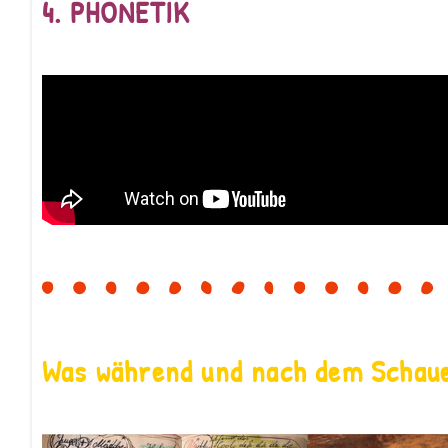
4. PHONETIK
Was während und nach dem Schau