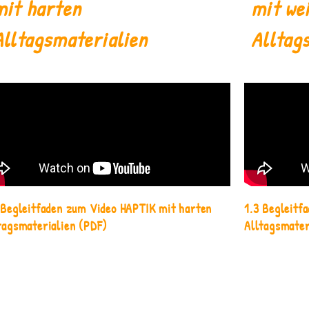
mit harten
mit we
Alltagsmaterialien
Alltag
 Begleitfaden zum Video HAPTIK mit harten
1.3 Begleitf
tagsmaterialien
(PDF)
Alltagsmater