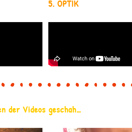
5. OPTIK
en der Videos geschah…