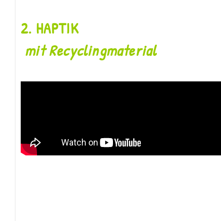
2. HAPT
mit Recyclingmaterial