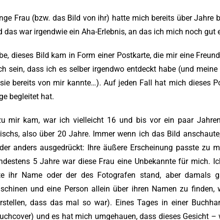
nge Frau (bzw. das Bild von ihr) hatte mich bereits über Jahre be
d das war irgendwie ein Aha-Erlebnis, an das ich mich noch gut 
be, dieses Bild kam in Form einer Postkarte, die mir eine Freund
h sein, dass ich es selber irgendwo entdeckt habe (und meine 
 sie bereits von mir kannte…). Auf jeden Fall hat mich dieses Po
ge begleitet hat.
zu mir kam, war ich vielleicht 16 und bis vor ein paar Jahr
ischs, also über 20 Jahre. Immer wenn ich das Bild anschaute,
er anders ausgedrückt: Ihre äußere Erscheinung passte zu me
ndestens 5 Jahre war diese Frau eine Unbekannte für mich. I
te ihr Name oder der des Fotografen stand, aber damals g
chinen und eine Person allein über ihren Namen zu finden, 
rstellen, dass das mal so war). Eines Tages in einer Buchhan
uchcover) und es hat mich umgehauen, dass dieses Gesicht – 