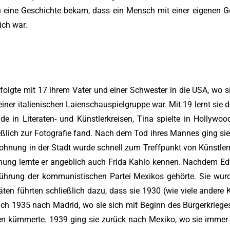
ch eine Geschichte bekam, dass ein Mensch mit einer eigenen Ge
ich war.
 folgte mit 17 ihrem Vater und einer Schwester in die USA, wo s
d einer italienischen Laienschauspielgruppe war. Mit 19 lernt si
e in Literaten- und Künstlerkreisen, Tina spielte in Hollywo
ießlich zur Fotografie fand. Nach dem Tod ihres Mannes ging 
ohnung in der Stadt wurde schnell zum Treffpunkt von Künstlern 
 Wohnung lernte er angeblich auch Frida Kahlo kennen. Nachdem E
r Führung der kommunistischen Partei Mexikos gehörte. Sie w
ivitäten führten schließlich dazu, dass sie 1930 (wie viele an
ich 1935 nach Madrid, wo sie sich mit Beginn des Bürgerkrieges
 kümmerte. 1939 ging sie zurück nach Mexiko, wo sie immer n