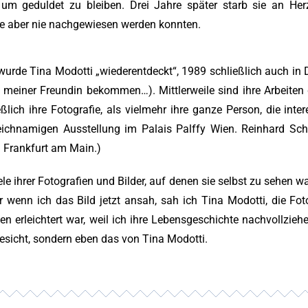
e, um geduldet zu bleiben. Drei Jahre später starb sie an He
 die aber nie nachgewiesen werden konnten.
n wurde Tina Modotti „wiederentdeckt“, 1989 schließlich auch in
n meiner Freundin bekommen…). Mittlerweile sind ihre Arbeiten 
ch ihre Fotografie, als vielmehr ihre ganze Person, die interess
chnamigen Ausstellung im Palais Palffy Wien. Reinhard Schul
. Frankfurt am Main.)
le ihrer Fotografien und Bilder, auf denen sie selbst zu sehen wa
 wenn ich das Bild jetzt ansah, sah ich Tina Modotti, die Foto
en erleichtert war, weil ich ihre Lebensgeschichte nachvollzie
Gesicht, sondern eben das von Tina Modotti.