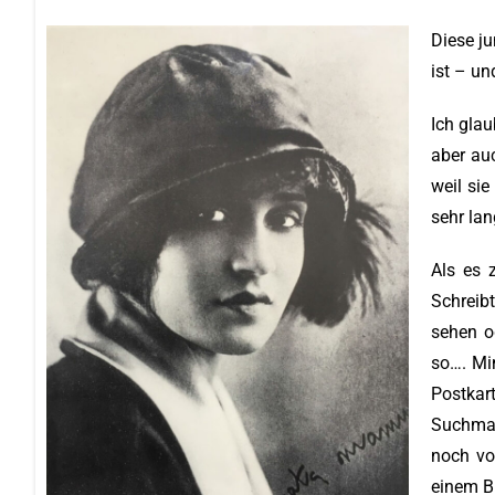
Diese ju
ist – un
Ich glau
aber auc
weil sie
sehr lan
Als es 
Schreibt
sehen od
so…. Mi
Postkar
Suchmas
noch vo
einem B