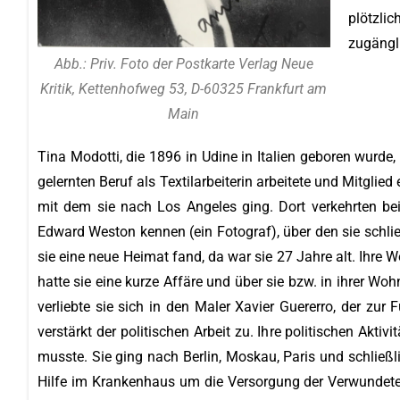
plötzli
zugängl
Abb.: Priv. Foto der Postkarte Verlag Neue
Kritik, Kettenhofweg 53, D-60325 Frankfurt am
Main
Tina Modotti, die 1896 in Udine in Italien geboren wurde,
gelernten Beruf als Textilarbeiterin arbeitete und Mitglie
mit dem sie nach Los Angeles ging. Dort verkehrten beid
Edward Weston kennen (ein Fotograf), über den sie schl
sie eine neue Heimat fand, da war sie 27 Jahre alt. Ihre W
hatte sie eine kurze Affäre und über sie bzw. in ihrer
verliebte sie sich in den Maler Xavier Guererro, der zu
verstärkt der politischen Arbeit zu. Ihre politischen Akt
musste. Sie ging nach Berlin, Moskau, Paris und schließl
Hilfe im Krankenhaus um die Versorgung der Verwundeten