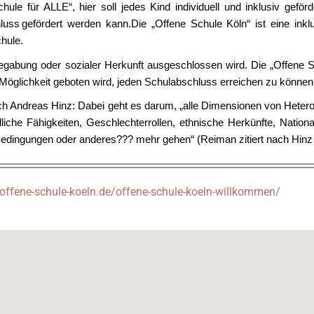
le für ALLE“, hier soll jedes Kind individuell und inklusiv geförd
uss gefördert werden kann.Die „Offene Schule Köln“ ist eine inklu
chule.
gabung oder sozialer Herkunft ausgeschlossen wird. Die „Offene Sch
e Möglichkeit geboten wird, jeden Schulabschluss erreichen zu können
durch Andreas Hinz: Dabei geht es darum, „alle Dimensionen von Hete
he Fähigkeiten, Geschlechterrollen, ethnische Herkünfte, Nationali
 Bedingungen oder anderes??? mehr gehen“ (Reiman zitiert nach Hinz 
offene-schule-koeln.de/offene-schule-koeln-willkommen/