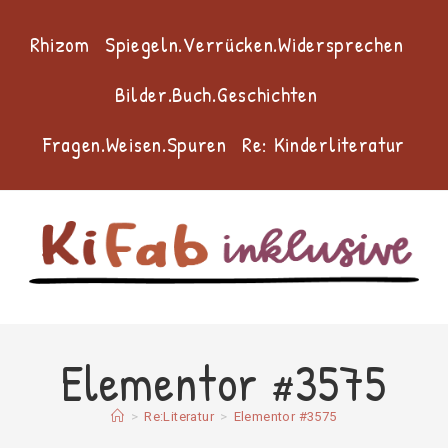
Zum
Inhalt
Rhizom
Spiegeln.Verrücken.Widersprechen
springen
Bilder.Buch.Geschichten
Fragen.Weisen.Spuren
Re: Kinderliteratur
Elementor #3575
>
Re:Literatur
>
Elementor #3575