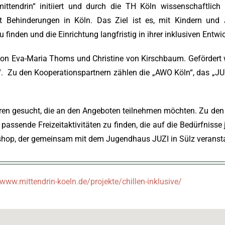
ittendrin“ initiiert und durch die TH Köln wissenschaftlich 
t Behinderungen in Köln. Das Ziel ist es, mit Kindern und 
 finden und die Einrichtung langfristig in ihrer inklusiven Entwi
g von Eva-Maria Thoms und Christine von Kirschbaum. Gefördert w
 Zu den Kooperationspartnern zählen die „AWO Köln“, das „JUZI
hren gesucht, die an den Angeboten teilnehmen möchten. Zu den
passende Freizeitaktivitäten zu finden, die auf die Bedürfniss
shop, der gemeinsam mit dem Jugendhaus JUZI in Sülz veranstal
/www.mittendrin-koeln.de/projekte/chillen-inklusive/