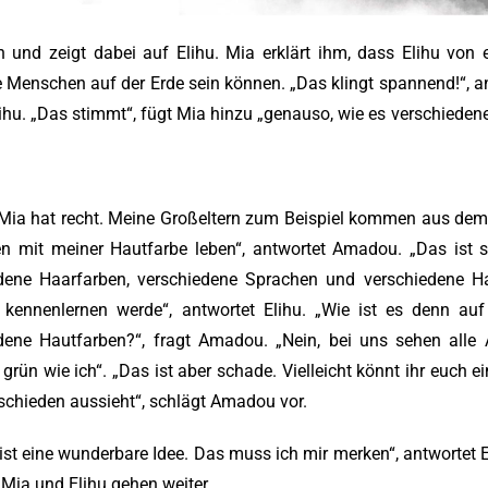
h und zeigt dabei auf Elihu. Mia erklärt ihm, dass Elihu von
 Menschen auf der Erde sein können. „Das klingt spannend!“, an
ihu. „Das stimmt“, fügt Mia hinzu „genauso, wie es verschiede
Mia hat recht. Meine Großeltern zum Beispiel kommen aus dem 
 mit meiner Hautfarbe leben“, antwortet Amadou. „Das ist s
dene Haarfarben, verschiedene Sprachen und verschiedene Ha
kennenlernen werde“, antwortet Elihu. „Wie ist es denn au
dene Hautfarben?“, fragt Amadou. „Nein, bei uns sehen alle A
rün wie ich“. „Das ist aber schade. Vielleicht könnt ihr euch 
schieden aussieht“, schlägt Amadou vor.
 ist eine wunderbare Idee. Das muss ich mir merken“, antwortet E
 Mia und Elihu gehen weiter.